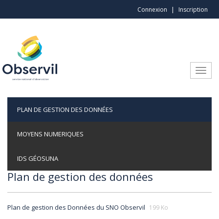
Aller au contenu principal
Connexion
Inscription
Toggle
PLAN DE GESTION DES DONNÉES
MOYENS NUMERIQUES
IDS GÉOSUNA
Plan de gestion des données
Plan de gestion des Données du SNO Observil
199 Ko