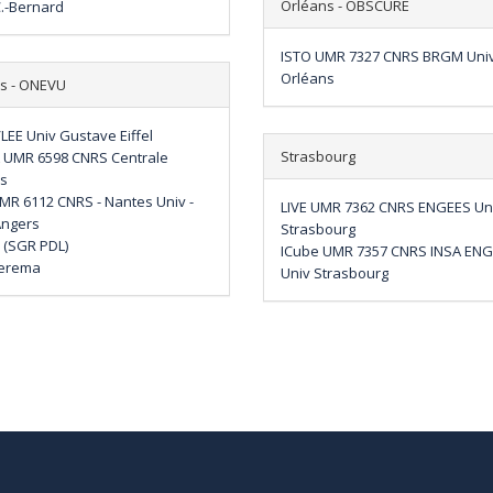
Orléans - OBSCURE
C.-Bernard
ISTO UMR 7327 CNRS BRGM Uni
Orléans
s - ONEVU
LEE Univ Gustave Eiffel
Strasbourg
 UMR 6598 CNRS Centrale
s
MR 6112 CNRS - Nantes Univ -
LIVE UMR 7362 CNRS ENGEES Un
Angers
Strasbourg
(SGR PDL)
ICube UMR 7357 CNRS INSA EN
Cerema
Univ Strasbourg