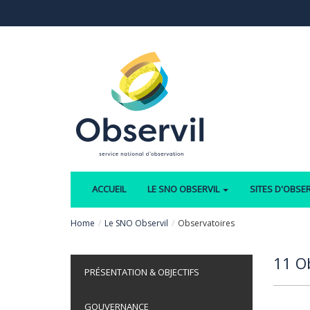
Aller au contenu principal
ACCUEIL
LE SNO OBSERVIL
SITES D'OBSE
Home
Le SNO Observil
Observatoires
11 O
PRÉSENTATION & OBJECTIFS
GOUVERNANCE