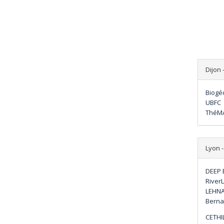
Dijon
Biogé
UBFC
ThéMA
Lyon 
DEEP 
River
LEHNA
Berna
CETHI