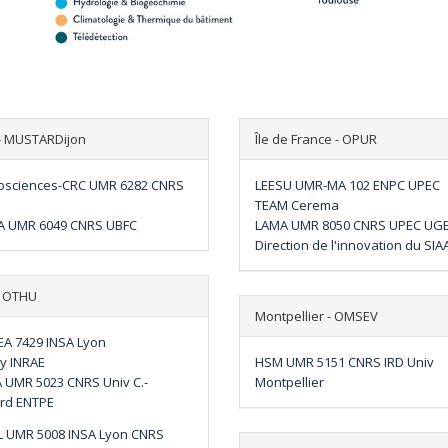
 - MUSTARDijon
Île de France - OPUR
osciences-CRC UMR 6282 CNRS
LEESU UMR-MA 102 ENPC UPEC
TEAM Cerema
 UMR 6049 CNRS UBFC
LAMA UMR 8050 CNRS UPEC UG
Direction de l'innovation du SIA
- OTHU
Montpellier - OMSEV
EA 7429 INSA Lyon
Ly INRAE
HSM UMR 5151 CNRS IRD Univ
 UMR 5023 CNRS Univ C.-
Montpellier
rd ENTPE
L UMR 5008 INSA Lyon CNRS