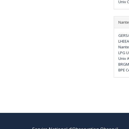
Univ 
Nante
GERS/
LHEEA
Nante
LPG U
Univ 
BRGM 
BPE 