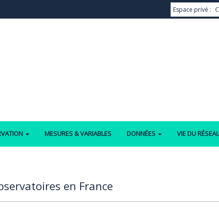
Espace privé :
C
RVATION
MESURES & VARIABLES
DONNÉES
VIE DU RÉSEA
bservatoires en France