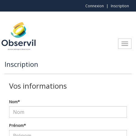
Aller au contenu principal
Connexion
Inscription
Toggle
Inscription
Vos informations
Nom
*
Prénom
*